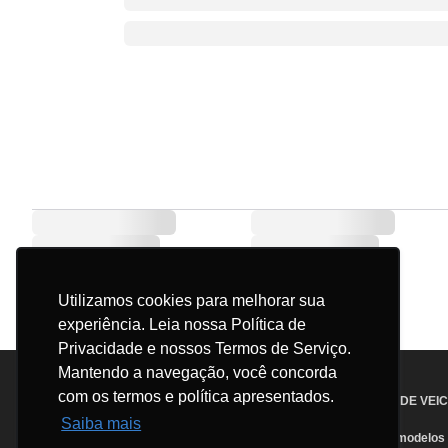
Utilizamos cookies para melhorar sua
experiência. Leia nossa Política de
Privacidade e nossos Termos de Serviço.
Mantendo a navegação, você concorda
©
2026
CFMOTO
. Todos os direitos reservados
com os termos e política apresentados.
CFMOTO DA AMAZONIA INDUSTRIA E COMERCIO DE VEI
CNPJ: 29.401.549/0001-70
Saiba mais
Todas as imagens são meramente ilustrativas. Os modelos e